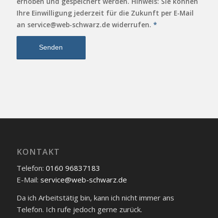
erhoben und gespeichert werden. Hinweis: Sie können
Ihre Einwilligung jederzeit für die Zukunft per E-Mail
an service@web-schwarz.de widerrufen.
*
KONTAKT
Telefon:
0160 96837183
E-Mail:
service@web-schwarz.de
Da ich Arbeitstätig bin, kann ich nicht immer ans
Telefon. Ich rufe jedoch gerne zurück.